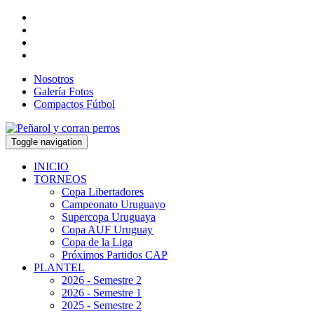
Nosotros
Galería Fotos
Compactos Fútbol
Toggle navigation
INICIO
TORNEOS
Copa Libertadores
Campeonato Uruguayo
Supercopa Uruguaya
Copa AUF Uruguay
Copa de la Liga
Próximos Partidos CAP
PLANTEL
2026 - Semestre 2
2026 - Semestre 1
2025 - Semestre 2