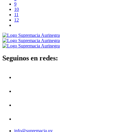
9
10
11
12
Seguinos en redes:
info@supremacia.uy