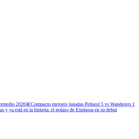
termedio 2026
🚨Compacto mejores jugadas Peñarol 5 vs Wanderers 1
s y ya está en la historia: el golazo de Espinosa en su debut