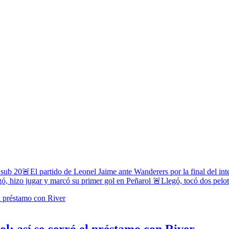
 sub 20
🚨El partido de Leonel Jaime ante Wanderers por la final del in
ó, hizo jugar y marcó su primer gol en Peñarol
🚨Llegó, tocó dos pelota
ol: así se cerró el préstamo con River