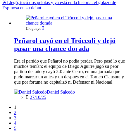
🚨Llegó, tocó dos pelotas y ya está en la historia: el golazo de
Espinosa en su debut
Uruguayo
Peñarol cayó en el Tróccoli y dejó
pasar una chance dorada
Era el partido que Peñarol no podía perder. Pero pasó lo que
muchos temían: el equipo de Diego Aguirre jugó su peor
partido del año y cayó 2-0 ante Cerro, en una jornada que
pudo marcar un antes y un después en el Torneo Clausura y
que por fortuna no capitalizó ni Defensor ni Nacional
Daniel Salcedo
27/10/25
1
2
3
4
5