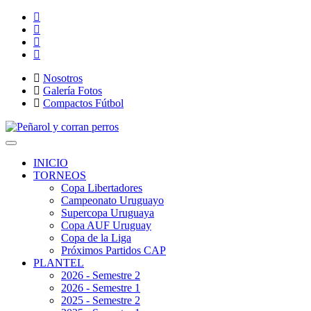
Nosotros
Galería Fotos
Compactos Fútbol
Toggle
navigation
INICIO
TORNEOS
Copa Libertadores
Campeonato Uruguayo
Supercopa Uruguaya
Copa AUF Uruguay
Copa de la Liga
Próximos Partidos CAP
PLANTEL
2026 - Semestre 2
2026 - Semestre 1
2025 - Semestre 2