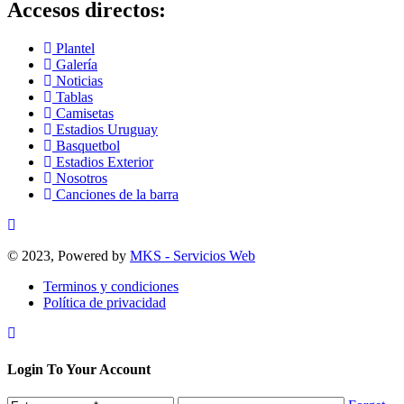
Accesos directos:
Plantel
Galería
Noticias
Tablas
Camisetas
Estadios Uruguay
Basquetbol
Estadios Exterior
Nosotros
Canciones de la barra
© 2023, Powered by
MKS - Servicios Web
Terminos y condiciones
Política de privacidad
Login To Your Account