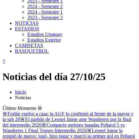
2025 - Semestre 1
2024 - Semestre 2
2024 - Semestre 1
2023 - Semestre 2
NOTICIAS
ESTADIOS
Estadios Uruguay
Estadios Exterior
CAMISETAS
BASQUETBOL
Noticias del día 27/10/25
Inicio
Noticias
Último Momento
🚨
🚨Forlán vuelve a casa: la AUF lo confirmó al frente de la mayor y
la sub 20
🚨El partido de Leonel Jaime ante Wanderers por la final
del intermedio 2026
🚨Compacto mejores jugadas Peñarol 5 vs
Wanderers 1 Final Torneo Intermedio 2026
🚨Leonel Jaime la
rompió de nuevo: jugó, hizo jugar y marcó su primer gol en Peñarol