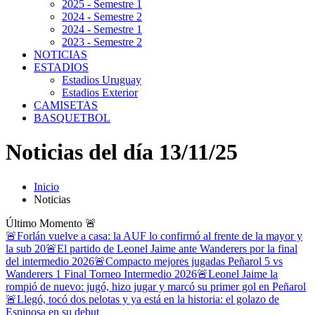
2025 - Semestre 1
2024 - Semestre 2
2024 - Semestre 1
2023 - Semestre 2
NOTICIAS
ESTADIOS
Estadios Uruguay
Estadios Exterior
CAMISETAS
BASQUETBOL
Noticias del día 13/11/25
Inicio
Noticias
Último Momento
🚨
🚨Forlán vuelve a casa: la AUF lo confirmó al frente de la mayor y
la sub 20
🚨El partido de Leonel Jaime ante Wanderers por la final
del intermedio 2026
🚨Compacto mejores jugadas Peñarol 5 vs
Wanderers 1 Final Torneo Intermedio 2026
🚨Leonel Jaime la
rompió de nuevo: jugó, hizo jugar y marcó su primer gol en Peñarol
🚨Llegó, tocó dos pelotas y ya está en la historia: el golazo de
Espinosa en su debut