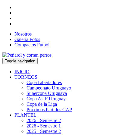
Nosotros
Galería Fotos
Compactos Fútbol
Toggle navigation
INICIO
TORNEOS
Copa Libertadores
Campeonato Uruguayo
Supercopa Uruguaya
Copa AUF Uruguay
Copa de la Liga
Próximos Partidos CAP
PLANTEL
2026 - Semestre 2
2026 - Semestre 1
2025 - Semestre 2