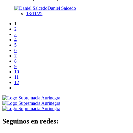
Daniel Salcedo
13/11/25
1
2
3
4
5
6
7
8
9
10
11
12
Seguinos en redes: