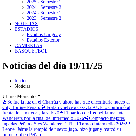
2025 - Semestre 1
2024 - Semestre 2
2024 - Semestre 1
2023 - Semestre 2
NOTICIAS
ESTADIOS
Estadios Uruguay
Estadios Exterior
CAMISETAS
BASQUETBOL
Noticias del día 19/11/25
Inicio
Noticias
Último Momento
🚨
🚨Se fue la luz en el Charrúa y ahora hay que encontrarle hueco al
City Torque-Peñarol
🚨Forlán vuelve a casa: la AUF lo confirmó al
frente de la mayor y la sub 20
🚨El partido de Leonel Jaime ante
Wanderers por la final del intermedio 2026
🚨Compacto mejores
jugadas Peñarol 5 vs Wanderers 1 Final Torneo Intermedio 2026
🚨
Leonel Jaime la rompió de nuevo: jugó, hizo jugar y marcó su
primer gol en Peñarol