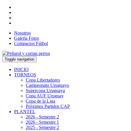
Nosotros
Galería Fotos
Compactos Fútbol
Toggle navigation
INICIO
TORNEOS
Copa Libertadores
Campeonato Uruguayo
Supercopa Uruguaya
Copa AUF Uruguay
Copa de la Liga
Próximos Partidos CAP
PLANTEL
2026 - Semestre 2
2026 - Semestre 1
2025 - Semestre 2