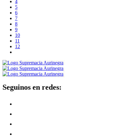
4
5
6
7
8
9
10
11
12
Seguinos en redes: