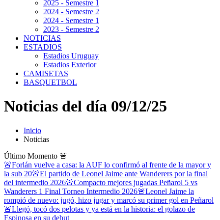
2025 - Semestre 1
2024 - Semestre 2
2024 - Semestre 1
2023 - Semestre 2
NOTICIAS
ESTADIOS
Estadios Uruguay
Estadios Exterior
CAMISETAS
BASQUETBOL
Noticias del día 09/12/25
Inicio
Noticias
Último Momento
🚨
🚨Forlán vuelve a casa: la AUF lo confirmó al frente de la mayor y
la sub 20
🚨El partido de Leonel Jaime ante Wanderers por la final
del intermedio 2026
🚨Compacto mejores jugadas Peñarol 5 vs
Wanderers 1 Final Torneo Intermedio 2026
🚨Leonel Jaime la
rompió de nuevo: jugó, hizo jugar y marcó su primer gol en Peñarol
🚨Llegó, tocó dos pelotas y ya está en la historia: el golazo de
Espinosa en su debut