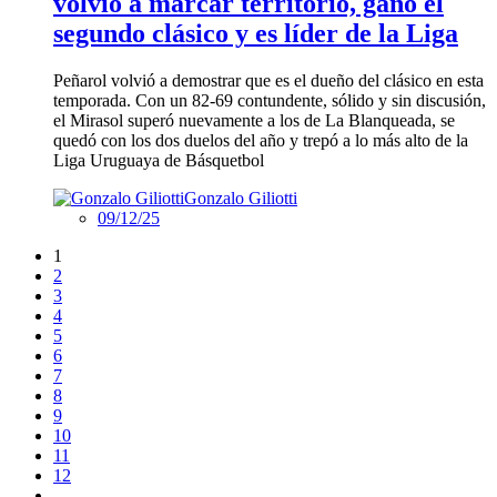
volvió a marcar territorio, ganó el
segundo clásico y es líder de la Liga
Peñarol volvió a demostrar que es el dueño del clásico en esta
temporada. Con un 82-69 contundente, sólido y sin discusión,
el Mirasol superó nuevamente a los de La Blanqueada, se
quedó con los dos duelos del año y trepó a lo más alto de la
Liga Uruguaya de Básquetbol
Gonzalo Giliotti
09/12/25
1
2
3
4
5
6
7
8
9
10
11
12