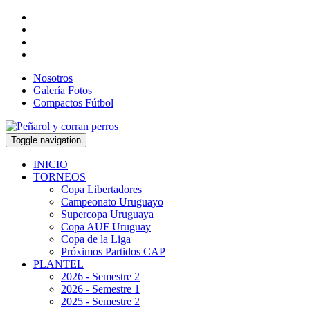
Nosotros
Galería Fotos
Compactos Fútbol
Toggle navigation
INICIO
TORNEOS
Copa Libertadores
Campeonato Uruguayo
Supercopa Uruguaya
Copa AUF Uruguay
Copa de la Liga
Próximos Partidos CAP
PLANTEL
2026 - Semestre 2
2026 - Semestre 1
2025 - Semestre 2