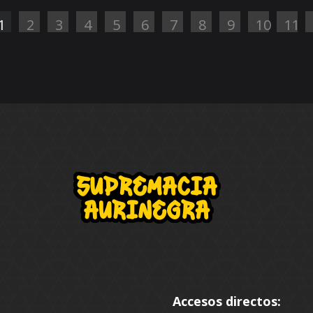
1
2
3
4
5
6
7
8
9
10
11
Accesos directos: