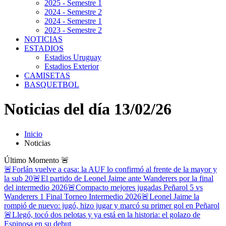
2025 - Semestre 1
2024 - Semestre 2
2024 - Semestre 1
2023 - Semestre 2
NOTICIAS
ESTADIOS
Estadios Uruguay
Estadios Exterior
CAMISETAS
BASQUETBOL
Noticias del día 13/02/26
Inicio
Noticias
Último Momento
🚨
🚨Forlán vuelve a casa: la AUF lo confirmó al frente de la mayor y
la sub 20
🚨El partido de Leonel Jaime ante Wanderers por la final
del intermedio 2026
🚨Compacto mejores jugadas Peñarol 5 vs
Wanderers 1 Final Torneo Intermedio 2026
🚨Leonel Jaime la
rompió de nuevo: jugó, hizo jugar y marcó su primer gol en Peñarol
🚨Llegó, tocó dos pelotas y ya está en la historia: el golazo de
Espinosa en su debut