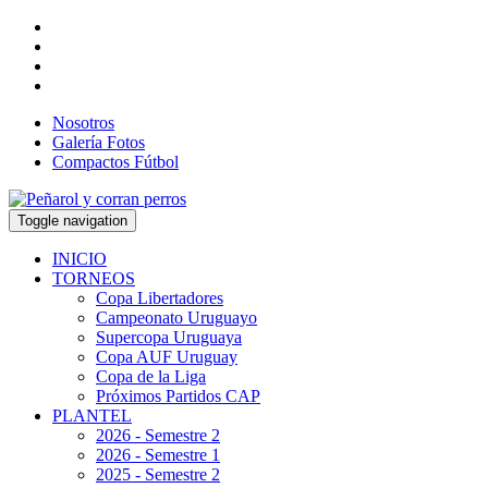
Nosotros
Galería Fotos
Compactos Fútbol
Toggle navigation
INICIO
TORNEOS
Copa Libertadores
Campeonato Uruguayo
Supercopa Uruguaya
Copa AUF Uruguay
Copa de la Liga
Próximos Partidos CAP
PLANTEL
2026 - Semestre 2
2026 - Semestre 1
2025 - Semestre 2