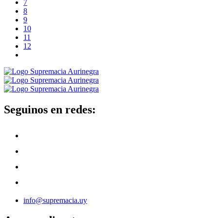
7
8
9
10
11
12
Seguinos en redes:
info@supremacia.uy