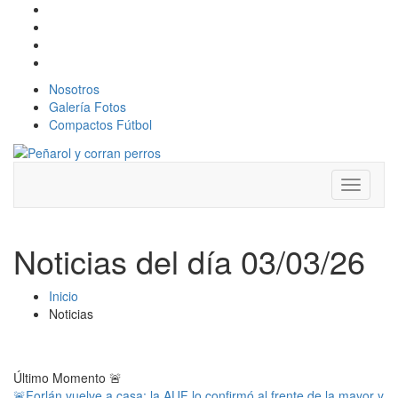
Nosotros
Galería Fotos
Compactos Fútbol
Toggle
navigati
Noticias del día 03/03/26
Inicio
Noticias
Último Momento
🚨
🚨Forlán vuelve a casa: la AUF lo confirmó al frente de la mayor y