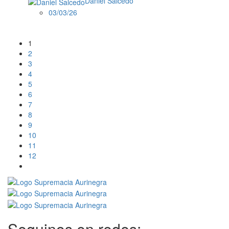
Daniel Salcedo
03/03/26
1
2
3
4
5
6
7
8
9
10
11
12
Seguinos en redes: