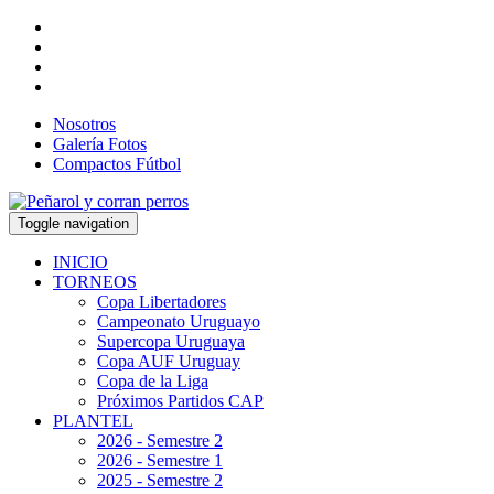
Nosotros
Galería Fotos
Compactos Fútbol
Toggle navigation
INICIO
TORNEOS
Copa Libertadores
Campeonato Uruguayo
Supercopa Uruguaya
Copa AUF Uruguay
Copa de la Liga
Próximos Partidos CAP
PLANTEL
2026 - Semestre 2
2026 - Semestre 1
2025 - Semestre 2