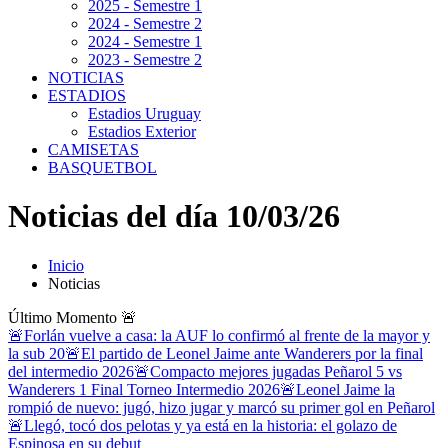
2025 - Semestre 1
2024 - Semestre 2
2024 - Semestre 1
2023 - Semestre 2
NOTICIAS
ESTADIOS
Estadios Uruguay
Estadios Exterior
CAMISETAS
BASQUETBOL
Noticias del día 10/03/26
Inicio
Noticias
Último Momento
🚨
🚨Forlán vuelve a casa: la AUF lo confirmó al frente de la mayor y
la sub 20
🚨El partido de Leonel Jaime ante Wanderers por la final
del intermedio 2026
🚨Compacto mejores jugadas Peñarol 5 vs
Wanderers 1 Final Torneo Intermedio 2026
🚨Leonel Jaime la
rompió de nuevo: jugó, hizo jugar y marcó su primer gol en Peñarol
🚨Llegó, tocó dos pelotas y ya está en la historia: el golazo de
Espinosa en su debut