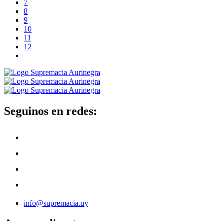
7
8
9
10
11
12
Seguinos en redes:
info@supremacia.uy