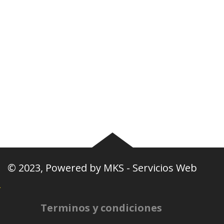
Plantel
Galería
Noticias
Tablas
Camisetas
Estadios Uruguay
Basquetbol
Estadios Exterior
Nosotros
Canciones de la
barra
© 2023, Powered by
MKS - Servicios Web
Terminos y condiciones