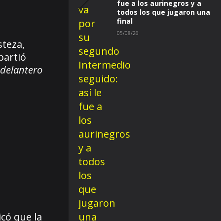
fue a los aurinegros y a
todos los que jugaron una
final
05/08/26
steza,
partió
 delantero
icó que la