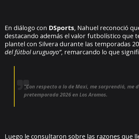
En diálogo con
DSports
, Nahuel reconoció que
destacando además el valor futbolístico que 
plantel con Silvera durante las temporadas 20
del fútbol uruguayo”
, remarcando lo que signif
“Con respecto a lo de Maxi, me sorprendió, me do
pretemporada 2026 en Los Aromos.
Luego le consultaron sobre las razones que lle