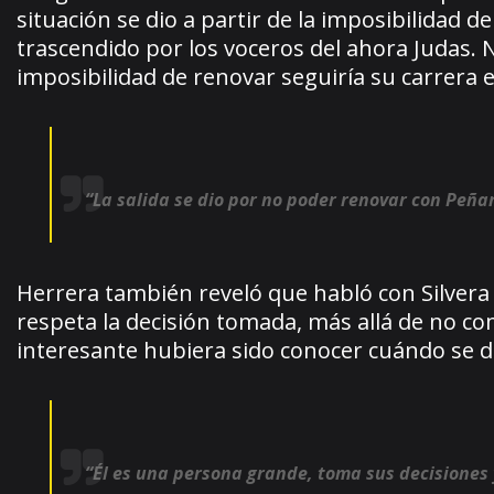
situación se dio a partir de la imposibilidad 
trascendido por los voceros del ahora Judas.
imposibilidad de renovar seguiría su carrera e
“La salida se dio por no poder renovar con Peñar
Herrera también reveló que habló con Silver
respeta la decisión tomada, más allá de no com
interesante hubiera sido conocer cuándo se di
“Él es una persona grande, toma sus decisiones