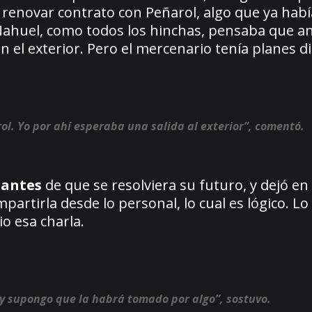
de renovar contrato con Peñarol, algo que ya habí
 Nahuel, como todos los hinchas, pensaba que an
n el exterior. Pero el mercenario tenía planes di
ol. Yo por ahí esperaba una salida al exterior”, comentó.
a
antes
de que se resolviera su futuro, y dejó en
partirla desde lo personal, lo cual es lógico. Lo
o esa charla.
 y supongo que la habrá tomado por algo”, sostuvo.