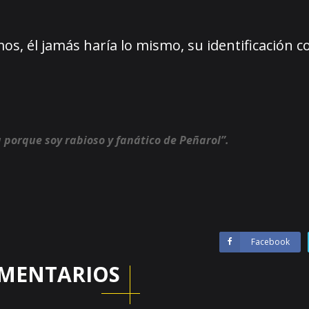
s, él jamás haría lo mismo, su identificación co
 porque soy rabioso y fanático de Peñarol”.
Facebook
MENTARIOS