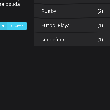
una deuda
Rugby
(2)
Futbol Playa
(1)
X Twitter
sin definir
(1)