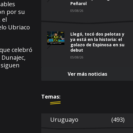
iables
Peñarol
ón por su
05/08/26
 el
elo Ubriaco
Llegó, tocó dos pelotas y
ya está en la historia: el
golazo de Espinosa en su
 que celebró
debut
 Dunajec,
05/08/26
 siguen
Ver más noticias
Temas:
Uruguayo
(493)