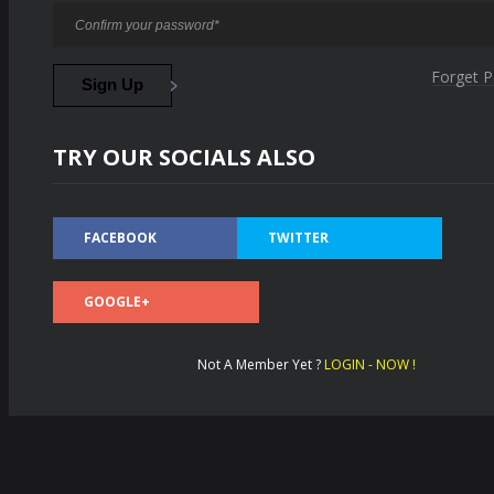
Forget 
TRY OUR SOCIALS ALSO
FACEBOOK
TWITTER
GOOGLE+
Not A Member Yet ?
LOGIN - NOW !