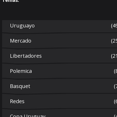
Temas:
Uruguayo
(4
Mercado
(2
Libertadores
(2
Polemica
(
Basquet
(
Redes
(
Copa Uruguay
(