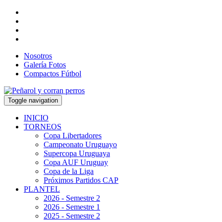
Nosotros
Galería Fotos
Compactos Fútbol
Toggle navigation
INICIO
TORNEOS
Copa Libertadores
Campeonato Uruguayo
Supercopa Uruguaya
Copa AUF Uruguay
Copa de la Liga
Próximos Partidos CAP
PLANTEL
2026 - Semestre 2
2026 - Semestre 1
2025 - Semestre 2