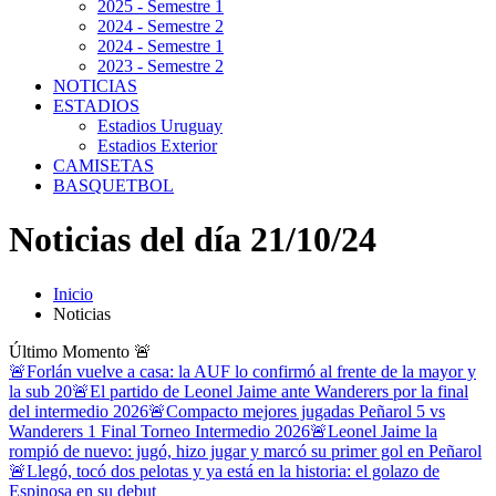
2025 - Semestre 1
2024 - Semestre 2
2024 - Semestre 1
2023 - Semestre 2
NOTICIAS
ESTADIOS
Estadios Uruguay
Estadios Exterior
CAMISETAS
BASQUETBOL
Noticias del día 21/10/24
Inicio
Noticias
Último Momento
🚨
🚨Forlán vuelve a casa: la AUF lo confirmó al frente de la mayor y
la sub 20
🚨El partido de Leonel Jaime ante Wanderers por la final
del intermedio 2026
🚨Compacto mejores jugadas Peñarol 5 vs
Wanderers 1 Final Torneo Intermedio 2026
🚨Leonel Jaime la
rompió de nuevo: jugó, hizo jugar y marcó su primer gol en Peñarol
🚨Llegó, tocó dos pelotas y ya está en la historia: el golazo de
Espinosa en su debut