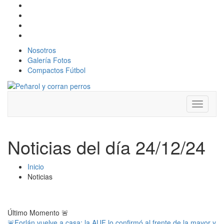
Nosotros
Galería Fotos
Compactos Fútbol
Toggle
navigati
Noticias del día 24/12/24
Inicio
Noticias
Último Momento
🚨
🚨Forlán vuelve a casa: la AUF lo confirmó al frente de la mayor y