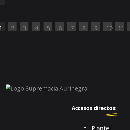
1
2
3
4
5
6
7
8
9
10
11
Accesos directos:
Plantel