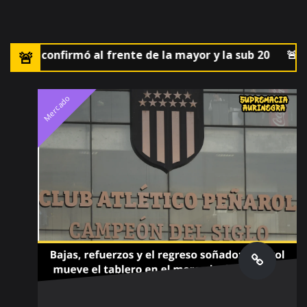
 lo confirmó al frente de la mayor y la sub 20
🚨El par
Mercado