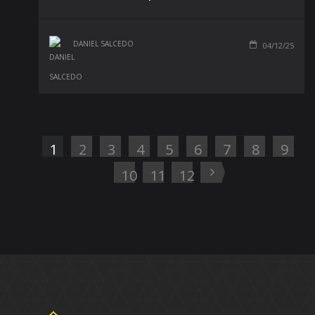
DANIEL SALCEDO
04/12/25
1
2
3
4
5
6
7
8
9
10
11
12